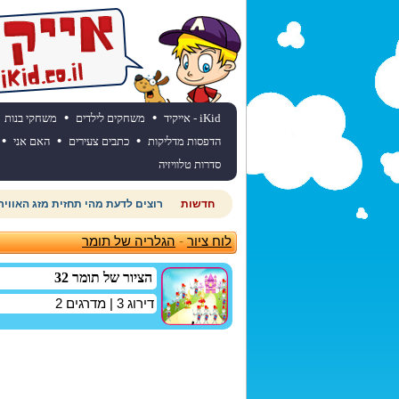
•
•
iKid - אייקיד
משחקים לילדים
משחקי בנות
•
•
•
הדפסות מדליקות
כתבים צעירים
האם אני
סדרות טלוויזיה
חדשות
רוצים לדעת מהי תחזית מזג האוויר
לוח ציור
-
הגלריה של תומר
הציור של תומר 32
דירוג
3
| מדרגים
2