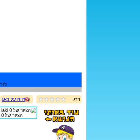
לנרש
דרג
דווח על באג
הציור של laki 0