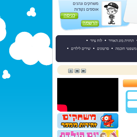
משחקים ונהנים
אוספים נקודות
כניסה
הרשמה
•
•
תחזית מזג האוויר
לוח ציור
•
•
•
משפטי חוכמה
סרטונים
שירים לילדים