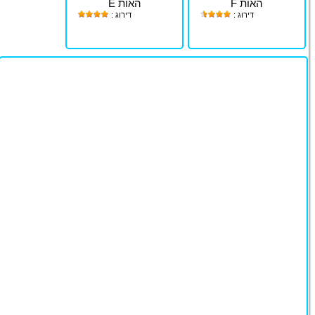
האות F
האות E
דירוג :
דירוג :