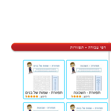
דפי עבודה • תפזורות
תפזורת - השכונה
תפזורת - שמות של בנים
דירוג :
דירוג :