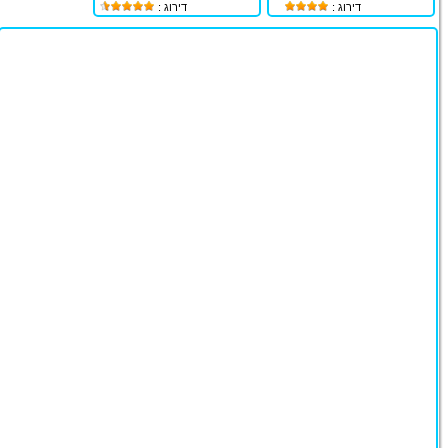
דירוג :
דירוג :