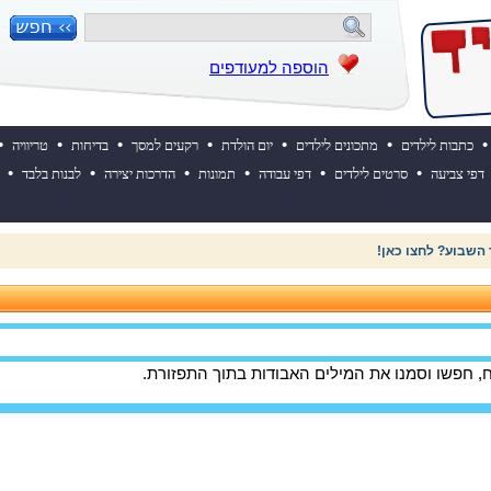
הוספה למעודפים
•
•
•
•
•
•
•
כתבות לילדים
מתכונים לילדים
יום הולדת
רקעים למסך
בדיחות
טריוויה
•
•
•
•
•
•
דפי צביעה
סרטים לילדים
דפי עבודה
תמונות
הדרכות יצירה
לבנות בלבד
 ההולדת של אייקיד! למעבר לאתר לחצו כאן
 חפשו וסמנו את המילים האבודות בתוך התפזורת.