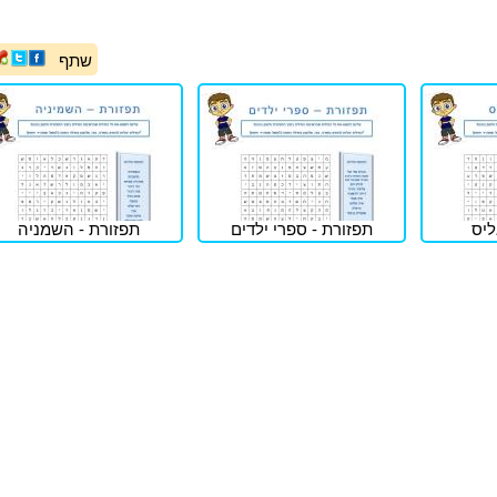
שתף
ליס
תפזורת - ספרי ילדים
תפזורת - השמניה