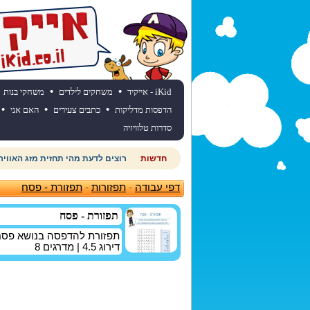
•
•
iKid - אייקיד
משחקים לילדים
משחקי בנות
•
•
•
הדפסות מדליקות
כתבים צעירים
האם אני
סדרות טלוויזיה
חדשות
חוגגים יום הולדת? כנסו לאתר יום
דפי עבודה
-
תפזורות
-
תפזורת - פסח
תפזורת - פסח
תפזורת להדפסה בנושא פסח,
דירוג
4.5
| מדרגים
8