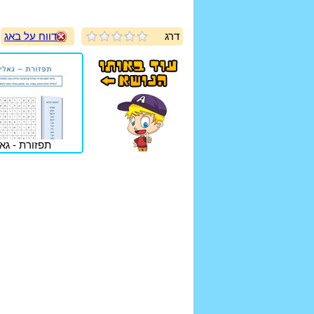
דרג
דווח על באג
תפזורת - גא