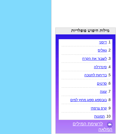
מילות חיפוש פופלריות
1.
דיסני
2.
גאליס
3.
לשבור את הקרח
4.
סינדרלה
5.
בדיחות לחנוכה
6.
סרטים
7.
עוגה
8.
בובספוג ספוג מחוץ למים
9.
קרפ צרפתי
10.
תמונות
לרשימת המילים
המלאה