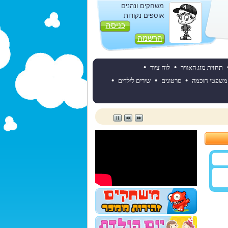
משחקים ונהנים
אוספים נקודות
כניסה
הרשמה
•
•
תחזית מזג האוויר
לוח ציור
•
•
•
משפטי חוכמה
סרטונים
שירים לילדים