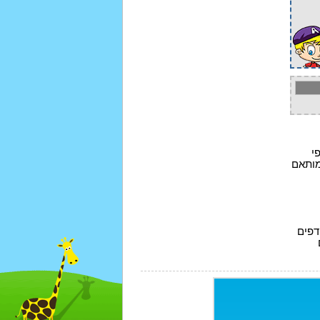
י
מותאם
דפים