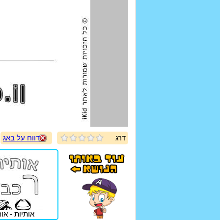
דרג
דווח על באג
אותיות - או