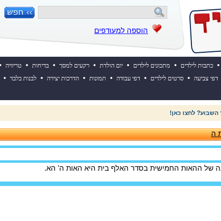
הוספה למעודפים
•
•
•
•
•
•
•
כתבות לילדים
מתכונים לילדים
יום הולדת
רקעים למסך
בדיחות
טריוויה
•
•
•
•
•
•
דפי צביעה
סרטים לילדים
דפי עבודה
תמונות
הדרכות יצירה
לבנות בלבד
 השבוע? לחצו כאן!
ת ה
עה של ההאות החמישית בסדר האלף בית היא האות ה' הא.