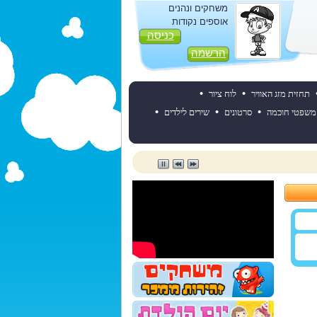
משחקים ונהנים
אוספים נקודות
כניסה
הרשמה
•
•
תחזית מזג האוויר
לוח ציור
•
•
•
משפטי חוכמה
סרטונים
שירים לילדים