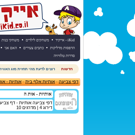
•
•
iKid - אייקיד
משחקים לילדים
משחקי בנות
•
•
•
הדפסות מדליקות
כתבים צעירים
האם אני
סדרות טלוויזיה
חדשות
רוצים לדעת מהי תחזית מזג האוויר
דפי צביעה
-
אותיות אלף בית
-
אותיות - או
אותיות - אות ה
דפי צביעה אותיות - דף צבי
דירוג
4
| מדרגים
10