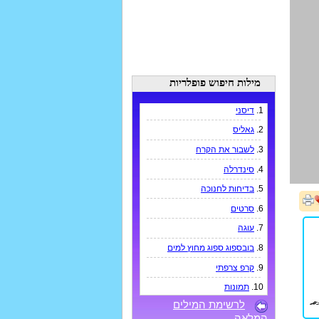
מילות חיפוש פופלריות
1.
דיסני
2.
גאליס
3.
לשבור את הקרח
4.
סינדרלה
5.
בדיחות לחנוכה
6.
סרטים
7.
עוגה
8.
בובספוג ספוג מחוץ למים
9.
קרפ צרפתי
10.
תמונות
לרשימת המילים
המלאה