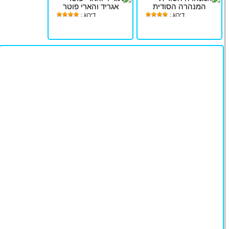
המנהרה הסודית
אגריד והארי פוטר
דירוג :
דירוג :