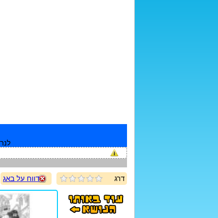
לנרש
דרג
דווח על באג