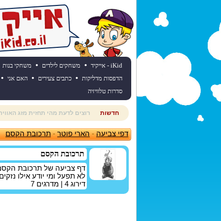
•
•
iKid - אייקיד
משחקים לילדים
משחקי בנות
•
•
•
הדפסות מדליקות
כתבים צעירים
האם אני
סדרות טלוויזיה
חדשות
חוגגים יום הולדת? כנסו לאתר יום
דפי צביעה
-
הארי פוטר
-
תרכובת הקסם
תרכובת הקסם
דף צביעה של תרכובת הקסם ש
לא תפעל ומי יודע אילו נזקים
דירוג
4
| מדרגים
7