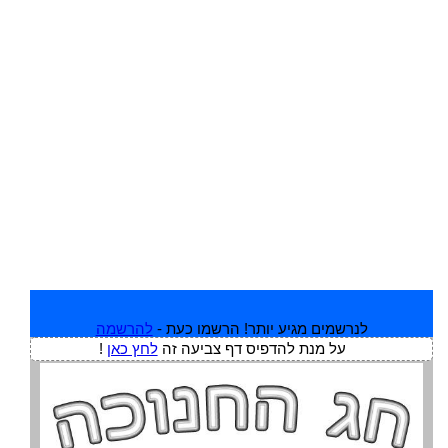
לנרשמים מגיע יותר! הרשמו כעת -
להרשמה
על מנת להדפיס דף צביעה זה
לחץ כאן
!