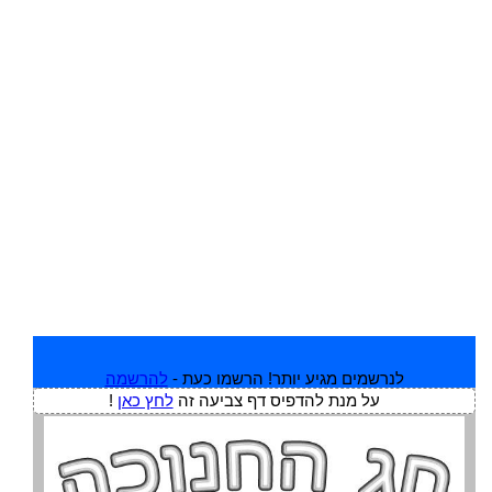
לנרשמים מגיע יותר! הרשמו כעת -
להרשמה
על מנת להדפיס דף צביעה זה
לחץ כאן
!