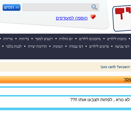
הוספה למעודפים
•
•
•
•
•
•
•
כתבות לילדים
מתכונים לילדים
יום הולדת
רקעים למסך
בדיחות
טריוויה
•
•
•
•
•
•
דפי צביעה
סרטים לילדים
דפי עבודה
תמונות
הדרכות יצירה
לבנות בלבד
 ההולדת של אייקיד! למעבר לאתר לחצו כאן
ופר
 נורא , לפחות תצבעו אותו !!??