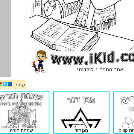
שתף
חת קווים
מגן דוד
שמחת תורה