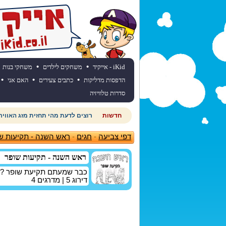
•
•
iKid - אייקיד
משחקים לילדים
משחקי בנות
•
•
•
הדפסות מדליקות
כתבים צעירים
האם אני
סדרות טלוויזיה
חדשות
חוגגים יום הולדת? כנסו לאתר יום
דפי צביעה
-
חגים
-
ראש השנה - תקיעות ש
ראש השנה - תקיעות שופר
כבר שמעתם תקיעת שופר ? לא
דירוג
5
| מדרגים
4