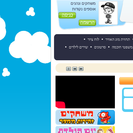
משחקים ונהנים
אוספים נקודות
כניסה
הרשמה
•
•
תחזית מזג האוויר
לוח ציור
•
•
•
משפטי חוכמה
סרטונים
שירים לילדים