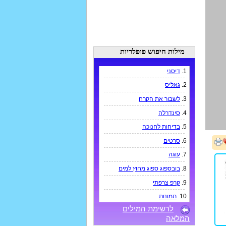
מילות חיפוש פופלריות
1.
דיסני
2.
גאליס
3.
לשבור את הקרח
4.
סינדרלה
5.
בדיחות לחנוכה
6.
סרטים
7.
עוגה
8.
בובספוג ספוג מחוץ למים
9.
קרפ צרפתי
10.
תמונות
לרשימת המילים
המלאה