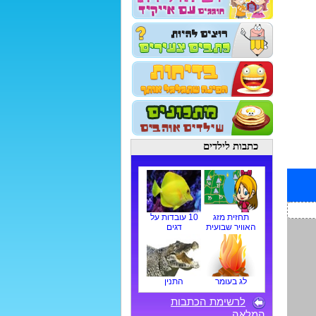
כתבות לילדים
תחזית מזג
10 עובדות על
האוויר שבועית
דגים
לג בעומר
התנין
לרשימת הכתבות
המלאה