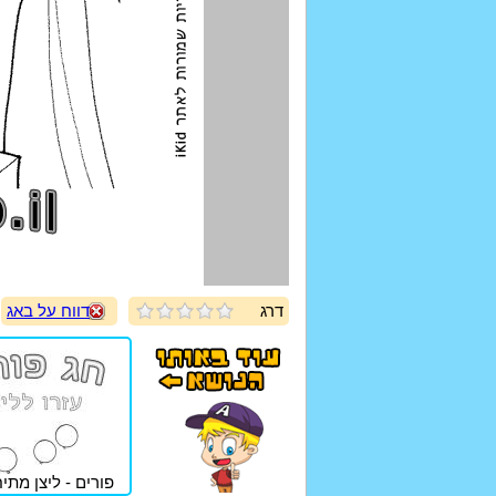
דרג
דווח על באג
פורים - ליצן מתי