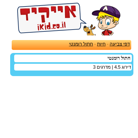
דפי צביעה
-
חיות
-
חתול רומנטי
חתול רומנטי
דירוג
4.5
| מדרגים
3