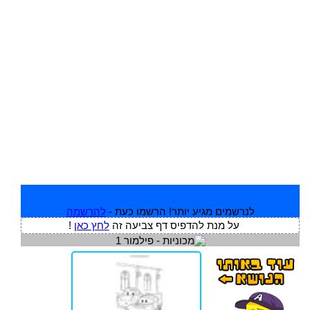
לנרשמים מגיע יותר! הרשמו כעת -
להרשמה
על מנת להדפיס דף צביעה זה
לחץ כאן
!