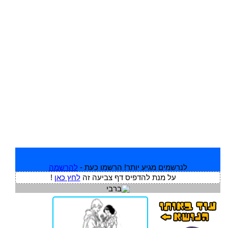
לנרשמים מגיע יותר! הרשמו כעת -
להרשמה
על מנת להדפיס דף צביעה זה
לחץ כאן
!