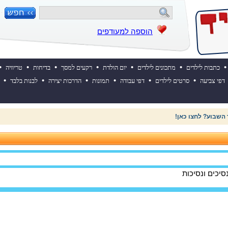
הוספה למעודפים
•
•
•
•
•
•
•
כתבות לילדים
מתכונים לילדים
יום הולדת
רקעים למסך
בדיחות
טריוויה
•
•
•
•
•
•
דפי צביעה
סרטים לילדים
דפי עבודה
תמונות
הדרכות יצירה
לבנות בלבד
 השבוע? לחצו כאן!
יכים ונסיכות