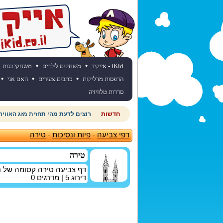
•
•
iKid - אייקיד
משחקים לילדים
משחקי בנות
•
•
•
הדפסות מדליקות
כתבים צעירים
האם אני
סדרות טלוויזיה
חדשות
רוצים לדעת מהי תחזית מזג האוויר
דפי צביעה
-
פיות ונסיכות
-
טירה
טירה
דף צביעה טירה קסומה של נס
דירוג
5
| מדרגים
0