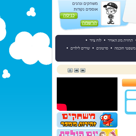
משחקים ונהנים
אוספים נקודות
כניסה
הרשמה
•
•
תחזית מזג האוויר
לוח ציור
•
•
•
משפטי חוכמה
סרטונים
שירים לילדים