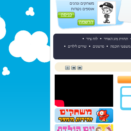
משחקים ונהנים
אוספים נקודות
כניסה
הרשמה
•
•
תחזית מזג האוויר
לוח ציור
•
•
•
משפטי חוכמה
סרטונים
שירים לילדים