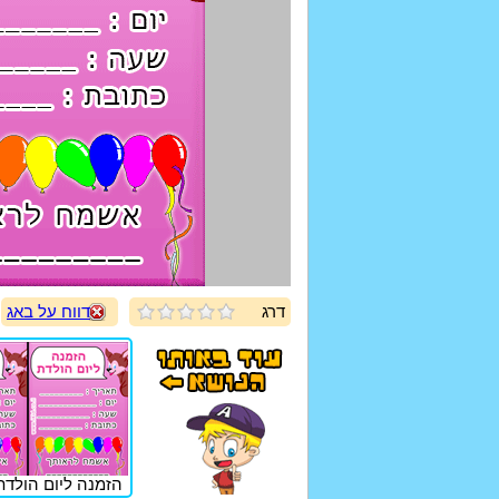
דרג
דווח על באג
הזמנה ליום הולדת 