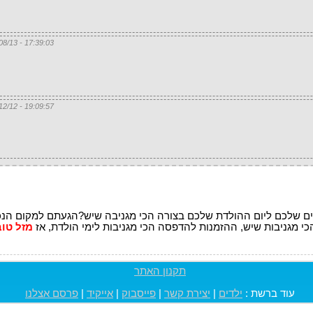
17:39:03 - 07/08/13
19:09:57 - 20/12/12
רים שלכם ליום ההולדת שלכם בצורה הכי מגניבה שיש?הגעתם למקום הנכו
כי מגניבות שיש, ההזמנות להדפסה הכי מגניבות לימי הולדת, אז
מזל טוב
תקנון האתר
עוד ברשת :
ילדים
|
יצירת קשר
|
פייסבוק
|
אייקיד
|
פרסם אצלנו