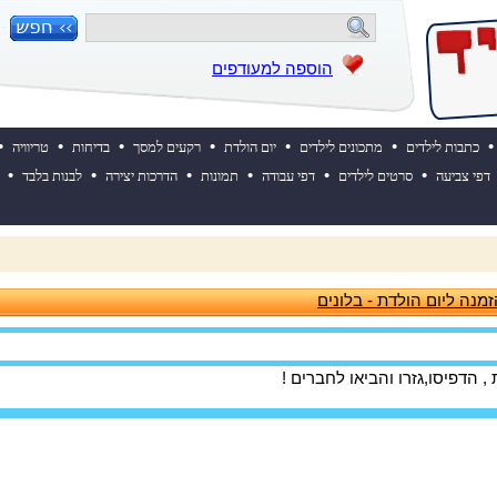
הוספה למעודפים
•
•
•
•
•
•
•
כתבות לילדים
מתכונים לילדים
יום הולדת
רקעים למסך
בדיחות
טריוויה
•
•
•
•
•
•
דפי צביעה
סרטים לילדים
דפי עבודה
תמונות
הדרכות יצירה
לבנות בלבד
 ההולדת של אייקיד! למעבר לאתר לחצו כאן
מנה ליום הולדת - בלונים
 הדפיסו,גזרו והביאו לחברים !