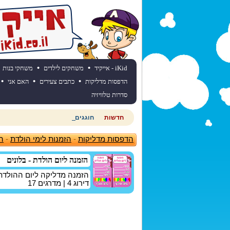
•
•
iKid - אייקיד
משחקים לילדים
משחקי בנות
•
•
•
הדפסות מדליקות
כתבים צעירים
האם אני
סדרות טלוויזיה
חדשות
חוגגים יום הולדת? כנסו לאתר יום
הדפסות מדליקות
-
הזמנות לימי הולדת
-
הז
הזמנה ליום הולדת - בלונים
הזמנה מדליקה ליום ההולדת ,
דירוג
4
| מדרגים
17