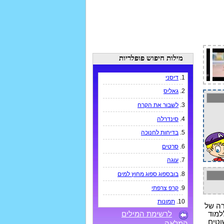
מילות חיפוש פופלריות
1.
דיסני
2.
גאליס
3.
לשבור את הקרח
4.
סינדרלה
5.
בדיחות לחנוכה
6.
סרטים
7.
עוגה
8.
בובספוג ספוג מחוץ למים
9.
קרפ צרפתי
10.
תמונות
רה של
למוד
לרשימת המילים
וטים
המלאה