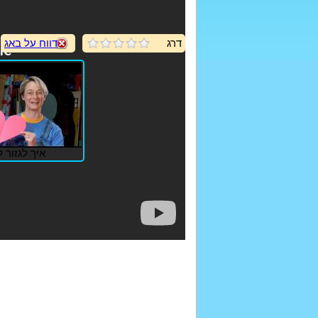
דרג
דווח על באג
איך לגזור 