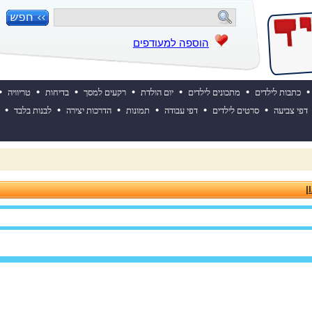
הוספה למעודפים
•
•
•
•
•
•
•
כתבות לילדים
מתכונים לילדים
יום הולדת
רקעים למסך
בדיחות
טריוויה
•
•
•
•
•
•
דפי צביעה
סרטים לילדים
דפי עבודה
תמונות
הדרכות יצירה
לבנות בלבד
 ההולדת של אייקיד! למעבר לאתר לחצו כאן
ן