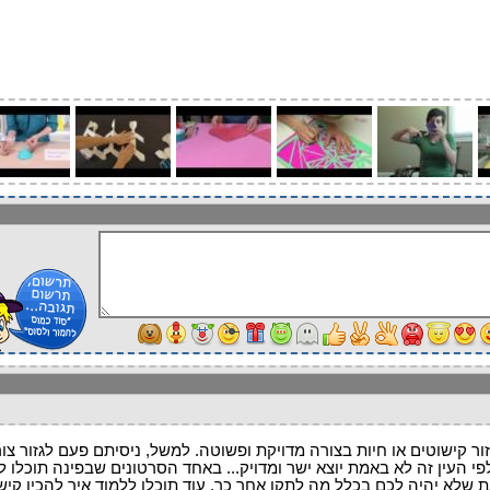
זור קישוטים או חיות בצורה מדויקת ופשוטה. למשל, ניסיתם פעם לגזור צו
י העין זה לא באמת יוצא ישר ומדויק... באחד הסרטונים שבפינה תוכלו ל
ת שלא יהיה לכם בכלל מה לתקן אחר כך. עוד תוכלו ללמוד איך להכין קיש