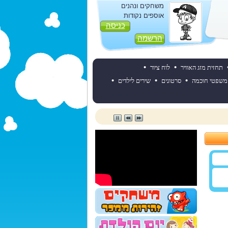
משחקים ונהנים
אוספים נקודות
כניסה
הרשמה
•
•
תחזית מזג האוויר
לוח ציור
•
•
•
משפטי חוכמה
סרטונים
שירים לילדים