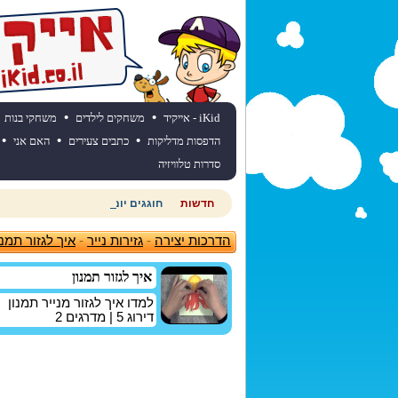
•
•
iKid - אייקיד
משחקים לילדים
משחקי בנות
•
•
•
הדפסות מדליקות
כתבים צעירים
האם אני
סדרות טלוויזיה
חדשות
חוגגים יום הולדת? כנסו לאתר יום
הדרכות יצירה
-
גזירות נייר
-
איך לגזור תמנו
איך לגזור תמנון
למדו איך לגזור מנייר תמנון
דירוג
5
| מדרגים
2