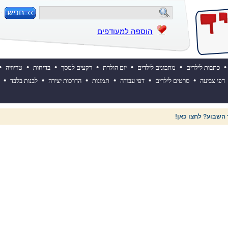
הוספה למעודפים
•
•
•
•
•
•
•
כתבות לילדים
מתכונים לילדים
יום הולדת
רקעים למסך
בדיחות
טריוויה
•
•
•
•
•
•
דפי צביעה
סרטים לילדים
דפי עבודה
תמונות
הדרכות יצירה
לבנות בלבד
 השבוע? לחצו כאן!