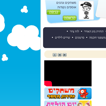
משחקים ונהנים
אוספים נקודות
כניסה
הרשמה
•
•
תחזית מזג האוויר
לוח ציור
•
•
•
משפטי חוכמה
סרטונים
שירים לילדים