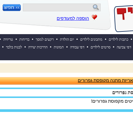
הוספה למעודפים
•
•
•
•
•
•
•
כתבות לילדים
מתכונים לילדים
יום הולדת
רקעים למסך
בדיחות
טריוויה
•
•
•
•
•
•
דפי צביעה
סרטים לילדים
דפי עבודה
תמונות
הדרכות יצירה
לבנות בלבד
 ההולדת של אייקיד! למעבר לאתר לחצו כאן
 אריזת מתנה מקופסת גפרורים
סת גפרורים
טים מקפוסת גפרורים!