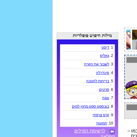
מילות חיפוש פופלריות
1.
דיסני
2.
גאליס
3.
לשבור את הקרח
4.
סינדרלה
5.
בדיחות לחנוכה
6.
סרטים
7.
עוגה
8.
בובספוג ספוג מחוץ למים
9.
קרפ צרפתי
10.
תמונות
מו –
לרשימת המילים
ים
המלאה