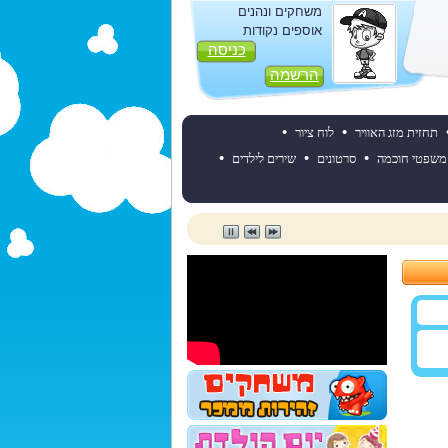
משחקים ונהנים
אוספים נקודות
כניסה
הרשמה
•
•
תחזית מזג האוויר
לוח ציור
•
•
•
משפטי חוכמה
סרטונים
שירים לילדים