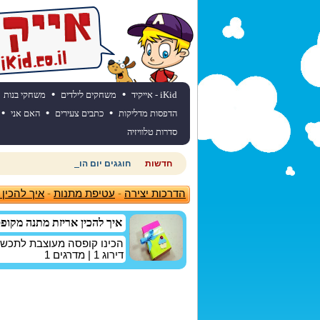
•
•
iKid - אייקיד
משחקים לילדים
משחקי בנות
•
•
•
הדפסות מדליקות
כתבים צעירים
האם אני
סדרות טלוויזיה
חדשות
חוגגים יום הולדת? כנסו לאתר יום
הדרכות יצירה
-
עטיפת מתנות
-
איך להכין
איך להכין אריזת מתנה מקופ
הכינו קופסה מעוצבת לתכשי
דירוג
1
| מדרגים
1