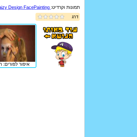
תמונות וקרדיט:
Daizy Design FacePainting
דרג
איפור לפורים: ה