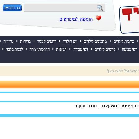
הוספה למעודפים
•
•
•
•
•
•
•
כתבות לילדים
מתכונים לילדים
יום הולדת
רקעים למסך
בדיחות
טריוויה
•
•
•
•
•
•
דפי צביעה
סרטים לילדים
דפי עבודה
תמונות
הדרכות יצירה
לבנות בלבד
 ההולדת של אייקיד! למעבר לאתר לחצו כאן
מינימום השקעה... הנה רעיון:)