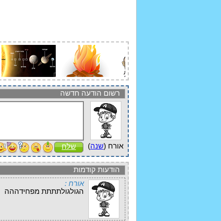
רשום הודעה חדשה
אורח (
שנה
)
שלח
הודעות קודמות
אורח :
הגולגולתתתת מפחידההה