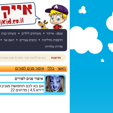
•
•
iKid - אייקיד
משחקים לילדים
משחקי בנות
•
•
•
הדפסות מדליקות
כתבים צעירים
האם אני
סדרות טלוויזיה
חדשות
חוגגים יום הולדת? כנסו לאתר יום
ראשי
-
כללי
-
איפור פנים לפורים
איפור פנים לפורים
אם בא לכם תחפושת מגניבה ב
דירוג
4.5
| מדרגים
22