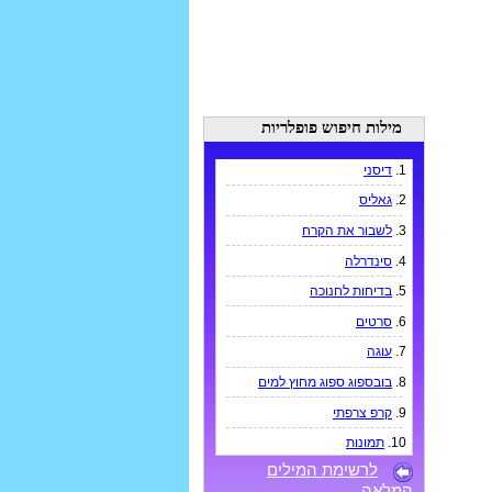
מילות חיפוש פופלריות
1.
דיסני
2.
גאליס
3.
לשבור את הקרח
4.
סינדרלה
5.
בדיחות לחנוכה
6.
סרטים
7.
עוגה
8.
בובספוג ספוג מחוץ למים
9.
קרפ צרפתי
10.
תמונות
לרשימת המילים
המלאה