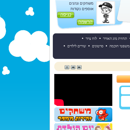
משחקים ונהנים
אוספים נקודות
כניסה
הרשמה
•
•
תחזית מזג האוויר
לוח ציור
•
•
•
משפטי חוכמה
סרטונים
שירים לילדים