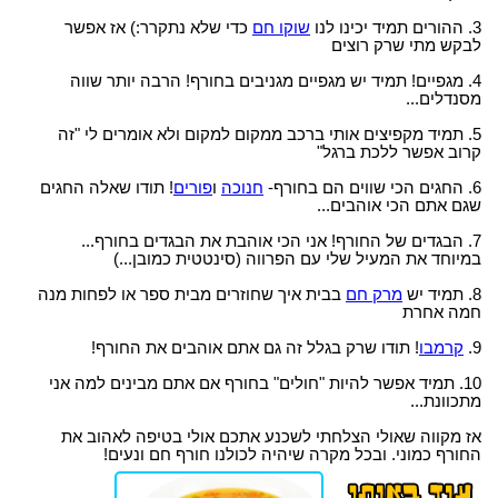
3. ההורים תמיד יכינו לנו
שוקו חם
כדי שלא נתקרר:) אז אפשר
לבקש מתי שרק רוצים
4. מגפיים! תמיד יש מגפיים מגניבים בחורף! הרבה יותר שווה
מסנדלים...
5. תמיד מקפיצים אותי ברכב ממקום למקום ולא אומרים לי "זה
קרוב אפשר ללכת ברגל"
6. החגים הכי שווים הם בחורף-
חנוכה
ו
פורים
! תודו שאלה החגים
שגם אתם הכי אוהבים...
7. הבגדים של החורף! אני הכי אוהבת את הבגדים בחורף...
במיוחד את המעיל שלי עם הפרווה (סינטטית כמובן...)
8. תמיד יש
מרק חם
בבית איך שחוזרים מבית ספר או לפחות מנה
חמה אחרת
9.
קרמבו
! תודו שרק בגלל זה גם אתם אוהבים את החורף!
10. תמיד אפשר להיות "חולים" בחורף אם אתם מבינים למה אני
מתכוונת...
אז מקווה שאולי הצלחתי לשכנע אתכם אולי בטיפה לאהוב את
החורף כמוני. ובכל מקרה שיהיה לכולנו חורף חם ונעים!