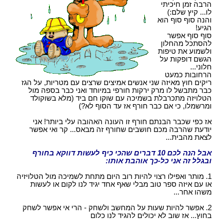
הרבה זמן חיכיתי
לו... קיץ שלם:)
והנה סוף סוף הוא
הגיע!
סוף סוף אפשר
להסתכל מהחלון
ולשמוע את טיפות
הגשם דופקות על
חלוני...
הרחובות כמעט
ריקים חוץ מאיזה שני אנשים אמיצים שרצים עם מטריות, על הגז
כבר מתבשל לו מרק ירקות חורפי במיוחד ואני כבר בספה מול
הטלויזה מתכרבלת בשמיכה עם שוקו חם ביד (מלא בשוקולד
ומרשמלו, כי אם כבר חורף אז עד הסוף לא?)
אז כפי שכבר הבנתם חורף זו העונה האהובה עלי ביותר! אני
יודעת שהרבה מכם חושבים שחורף זה מבאס... קר ואי אפשר
לצאת מהבית...
אבל הנה לכם 10 דברים שהכי כיף לעשות דווקא בחורף
ובגלל זה אני כל-כך אוהבת אותו:
1. מותר ואפילו רצוי להיות רוב היום מתחת לשמיכה מול הטלויזיה
או עם איזה ספר טוב מבלי שאף אחד יגיד לנו לקום או לעשות
משהו אחר...
2. אפשר להיות שעות על המחשב ולשחק - הרי אי אפשר לשחק
בחוץ... אז שוב לא יכולים להגיד לנו כלום