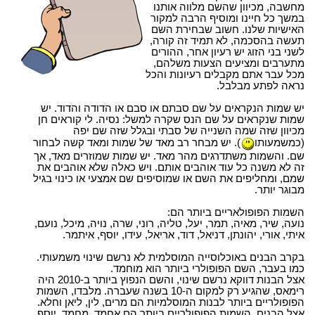
מחשבה, מכיוון שהשם מלווה אותנו
במשך כל חיינו ומוסיף הרבה למקור
האישיות שלנו. חשוב שבחירת השם
תעשה בהסכמה, לא תמיד זה קורה,
לשני בני הזוג יש רעיון אחר, ההורים
מתערבים ומציעים הצעות משלהם,
מכל עבר אתם מקבלים רעיונות והכל
נראה לפתע מבלבל.
יש שמות הנקראים על שם סבתם או סבם או הדודה והדוד. יש
שמות שנקראים על שם הנס שקרה למשל: נסיה. לי קוראים חן
מכיוון שזה שמה השנייה של סבתי ובגלל שזה שם יפה
(כמשמעותו
). יש מבחר רב מאד של שמות ומאד קשה לבחור
שם. והשמות משתדרגים מהר מאד. יש שמות שמוזרים מאד, אך
זה לא משנה כל עוד אוהבים אותם. ויש כאלה שלא אוהבים את
שמם, ומחליפים את השם או שמוסיפים שם אמצעי או כינוי בגיל
מבוגר יותר.
השמות הפופולאריים ביותר הם:
נועה, שיר, מאיה, תמר, יעל, טליה, רוני, שרה, נויה, מיכל, נועם,
איתי, אורי, יהונתן, דניאל, דוד, אריאל, עידו, יוסף, איתמר.
בקרב הבנים באוכלוסייה המוסלמית לא נרשם שינוי משמעותי.
כמו בעבר, השם הפופולרי ביותר הוא מוחמד.
אצל הבנות דווקא נרשם שינוי, והשם הנפוץ ביותר ב-2010 היה
רימאס, שהגיע רק למקום ה-10 בשנה שעברה. מלבדו, השמות
הפופולריים ביותר לבנות המוסלמיות הם מרים, לין, ליאן וחלא.
אצל הבנים, השמות הפופולריים ביותר הם אחמד, מחמד, יוסף