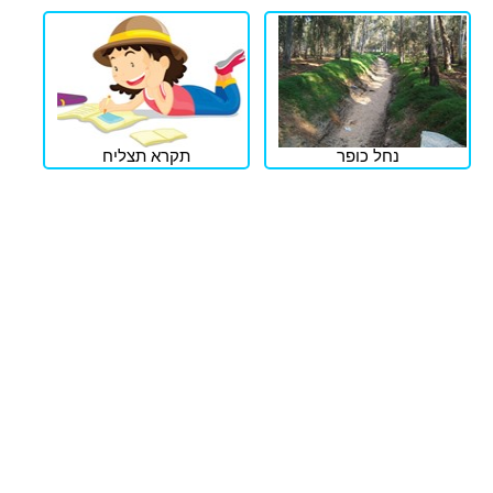
נחל כופר
תקרא תצליח