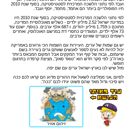
ועבד.לפי נתוני הלשכה המרכזית לסטטיסטיקה, בסוף שנת 2010
חיו הפופולריים ביותר הם אחמד, מחמד, יוסף ועבד.
לפי נתוני הלשכה המרכזית לסטטיסטיקה, בסוף שנת 2010 חיו
במדינת ישראל 2.52 מיליון ילדים - כשליש מאוכלוסיית המדינה,
מתוכם כ-1.759 מיליון יהודים, ו-687 אלף ערבים. בנוסף, ישנם עוד
73 אלף ילדים, המוגדרים כחסרי דת במרשם האוכלוסין, ואחרים
רשומים כנוצרים שאינם ערבים.
יש גם שמות של ערים, העיירות עם השמות הכי גרועים באמריקה
יכול להיות לא נעים לספר לאנשים שאתם גרים בעיירה בשם
שיעמום,, גבות של קוף ועיר המקקים אבל המקום המבאס ביותר
בארה"ב לפי סקר חדש הוא "טואד סאק", מציצת קרפדה בתרגום
חופשי.
מזל שיש לנו בארץ-ישראל ערים עם שם יפה.
לסיום ,אני ממליצה לשאול את ההורים מדוע הם קראו לכם ככה
ויש סיכוי גדול מאד שהם פשוט יגידו לכם "ככה".
זיהום אוויר