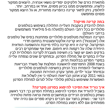
מתוארת כזרם של חלקיקים יסודיים נושאי אנרגיה, היוצאים ממקור
כלשהו, ומתפשטים ממנו בכיוון מסוים, אחד או במרחב. יותר.
לחלופין, ניתן לתאר קרינה כהפרעה מחזורית, או גל היוצא ממקור
מסוים ומתפשט
במה קרינה מזיקה?
החלו להיבדק בעקבות העלייה התלולה בשימוש בטלפונים
סלולריים בכל רחבי העולם (למעלה מ-5 מיליארד משתמשים
ברחבי העולם)
הקרינה הנפלטת מטלפונים סלולריים ומתחנות בסיס של טלפונים
אלו ("אנטנות") היא קרינה אלקטרומגנטית בתחום תדרי
המיקרוגל. קרינה זו היא קרינה בלתי מייננת וההשפעה הוודאית
היחידה שלה על רקמות היא חימום. זאת אף שמחקרים רבים
בודקים האם יש קשר בין חשיפה מוגברת לקרינה הסלולרית לבין
עלייה במקרים של מחלת הסרטן, ובמחקרים שונים נצפתה עלייה
במקרי הסרטן בבלוטות הרוק.
בשנת 2008 התפרסמו לראשונה המלצות של משרד הבריאות
הישראלי להפחית ככל הניתן בחשיפה לטלפונים סלולריים
ובמיוחד עבור ילדים, מתוך עקרון הזהירות המונעת.
במאי 2011 קבע ארגון הבריאות העולמי כי אין לשלול את
האפשרות ששימוש בטלפון סלולרי עלול לגרום למחלת הסרטן
איך נוריד את הסיכוי להיפגע בסרטן מקרינה?
בשביל להוריד את הסיכוי להיפגע במחלת הסרטן כך: דבר ראשון
נשחק בטלפונים הניידים ובמחשבים פחות ונראה פחות טלוויזיה
דבר שני : נשחק בחצר עם חברים ניקרא ספרים וגם נהיה יותר
מפותחים וגם ללא ניפגע במחלת הסרט.