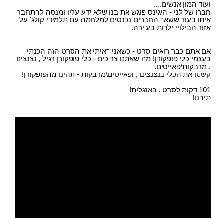
ועוד המון אנשים....
חברו של לני - היגינס פוגש את בנו שלא ידע עליו ומנסה להתחבר
איתו בעוד ששאר החברים נכנסים למלחמה עם תלמידי קולג' על
אזור הבילויי ילדות בעיירה.
אם אתם כבר רואים סרט - כשאני ראיתי את הסרט הזה הכנתי
בעצמי כלי פופקורן! מה שאתם צריכים - כלי פופקורן רגיל , נצנצים
, מדבקות\פאייטים.
קשטו את הכלי בנצנצים , ופאייטים\מדבקות - תהינו מהפופקורן!
101 דקות לסרט , באנגלית!
תיהנו!