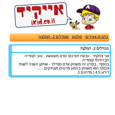
כתבים צעירים
-
קולנוע
-
מגודלים 2- המלצה
מגודלים 2- המלצה
אני צחקתי - עכשיו תורכם! סרט משעשע , טוב לצפייה
חברתית! קומדיה.
בנוסף , בסרט זה משחק אדם סנדלר - שחקן השנה לשנת
2014! הוא משחק בהמון סרטים מצחיקים.......
דירוג
4.5
| מדרגים
3