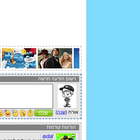
רשום הודעה חדשה
אורח (
שנה
)
שלח
הודעות קודמות
:
avital