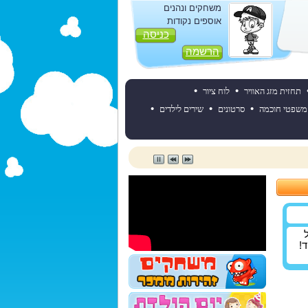
משחקים ונהנים
אוספים נקודות
כניסה
הרשמה
•
•
תחזית מזג האוויר
לוח ציור
•
•
•
משפטי חוכמה
סרטונים
שירים לילדים
צת על
!