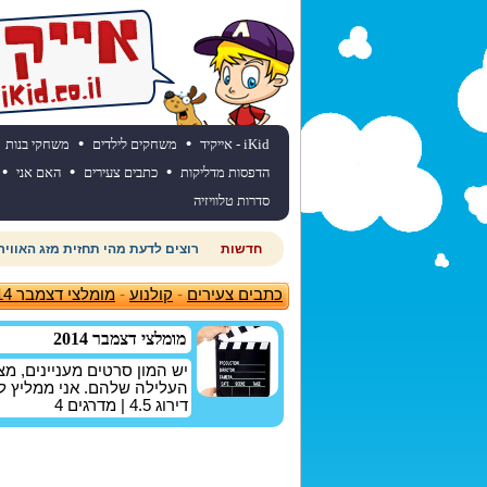
•
•
iKid - אייקיד
משחקים לילדים
משחקי בנות
•
•
•
הדפסות מדליקות
כתבים צעירים
האם אני
סדרות טלוויזיה
חדשות
רוצים לדעת מהי תחזית מזג האוויר
כתבים צעירים
-
קולנוע
-
מומלצי דצמבר 2014
מומלצי דצמבר 2014
העלילה שלהם. אני ממליץ ל
דירוג
4.5
| מדרגים
4