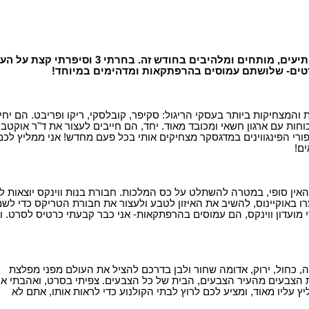
יש המון סרטים מעניינים, מצחיקים, מפתיעים, מותחים ומלהיבים בחודש זה. בחרתי 3 וסי
טים- שלושתם עמוסים בהרפתקאות ומדהימים במיוחד!
והמצחיקות ביותר בעסקי הריגול: סקיפר, קובלסקי, ריקו ופריבט. הם יחי
חות עם ארגון חשאי ומכובד מאוד. יחד, הם חייבים לעצור את ד"ר אוקטבי
ורי הפינגווינים במדגסקר מצחיקים אותי בכל פעם מחדש! אני ממליץ לכם
ם!
אין סופי, במטרה להשתלט על כס המלכות. חבורת בנות ווינקס יוצאות 
 באוקיינוס, להשיב את האיזון לטבע ולעצור את חבורת הטריקס כדי לשמ
 מועדון ווינקס, הם עמוסים בהרפתקאות- אני כבר קבעתי כרטיס לסרט. 
ם של 6 צבעים: צהובה, כחול, ירוק, אדומה שחור ולבן בדרכם להציל את העולם מפני מפלצת
 הצבעים מהעיר הצבעים, הבית של כל הצבעים. צפיתי בסרט, ואהבתי או
ץ עליו מאוד, ומציע לכם לרוץ לבתי הקולנוע כדי לראות אותו, אתם לא