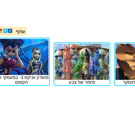
שתף
מועדון ווניקס 3- במעמק
דגסקר
סיפור של צבע
הקסום