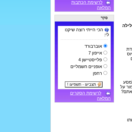
לרשימת הכתבות
המלאה
סקר
פרתי קצת על העלילה
הכי הייתי רוצה שיקנו
לי:
אוברבורד
דת
אייפון 7
וס
פלייסטיישן 4
אופניים חשמליים
רחפן
למסע
ור על
ואתם?
לרשימת הסקרים
המלאה
תו