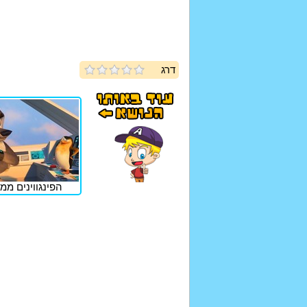
דרג
הפינגווינים ממ