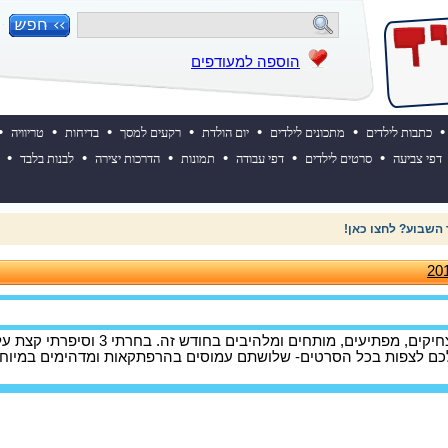
הוספה למעודפים
•
•
•
•
•
•
•
כתבות לילדים
מתכונים לילדים
יום הולדת
רקעים למסך
בדיחות
טריוויה
•
•
•
•
•
•
דפי צביעה
סרטים לילדים
דפי עבודה
תמונות
הדרכות יצירה
לבנות בלבד
 השבוע? לחצו כאן!
יש המון סרטים מעניינים, מצחיקים, מפתיעים, מותחים ומלהיבים בחודש זה. בחרתי 3 וסיפרתי ק
כם לצפות בכל הסרטים- שלושתם עמוסים בהרפתקאות ומדהימים במיוחד