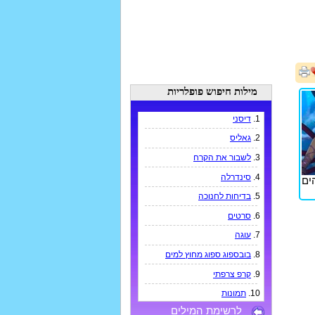
מילות חיפוש פופלריות
1.
דיסני
2.
גאליס
3.
לשבור את הקרח
4.
סינדרלה
י הים
5.
בדיחות לחנוכה
6.
סרטים
7.
עוגה
8.
בובספוג ספוג מחוץ למים
9.
קרפ צרפתי
10.
תמונות
לרשימת המילים