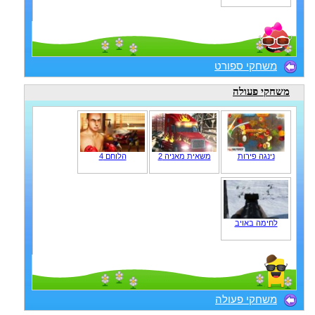
משחקי ספורט
משחקי פעולה
נינגה פירות
משאית מאניה 2
הלוחם 4
לחימה באויב
משחקי פעולה