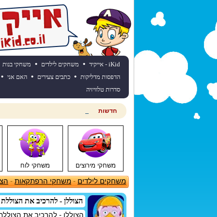
•
•
iKid - אייקיד
משחקים לילדים
משחקי בנות
•
•
•
הדפסות מדליקות
כתבים צעירים
האם אני
סדרות טלוויזיה
חדשות
חוגגים יום הולדת? כנסו לאתר יום
משחקי מירוצים
משחקי לוח
משחקים לילדים
-
משחקי הרפתקאות
-
הצו
הצוללן - להרכיב את הצוללת
הצוללן - להרכיב את הצולל