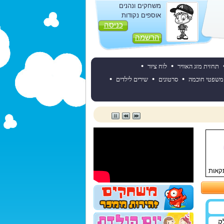
משחקים ונהנים
אוספים נקודות
כניסה
הרשמה
•
•
תחזית מזג האוויר
לוח ציור
•
•
•
משפטי חוכמה
סרטונים
שירים לילדים
קאות
ק