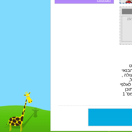
ט
 , פו הדב, דורה , בוב ספוג , פוקימון , בן 10 , בוב הבנאי
לה ,
,
 לאלפי
וכן
עובר סינון קפדני לשימור איכות התוכן שהילדים נחשפים אליו כל התוכן איכותי ומותאם במיוחד לילדים. אתר לילדים מס' 1