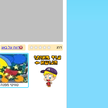
דרג
דווח על באג
טוויטי מפנה 