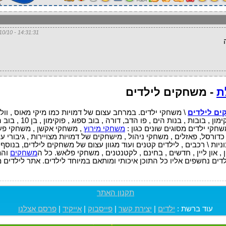
14:31:31 - 15/10/10
ת
- משחקים לילדים
ם לילדים
\ משחקי ילדים. במרחב עצום של דמויות כמו מיקי מאוס , וול
דסני , ספיידרמן , סופרמן , צבי הנינגה , פוקימון , בובות , בנות הים
שחקי ילדים מסוגים שונים כגון :
משחקי מירוץ
, משחקי אקשן , משחקי פעו
ורסל, פאזלים , משחקי ניהול , מישחקים של דמויות מצויירות , גיבורי על
ניות \ רכבים , לילדים קטנים ועוד מגוון עצום של משחקים לילדים, בנוסף
 , און ליין , חדשים , בחינם , לקטנטנים , משחקי פלאש. כל ה
משחקים
והת
תקנון האתר
עוד ברשת :
ילדים
|
יצירת קשר
|
פייסבוק
|
אייקיד
|
פרסם אצלנו