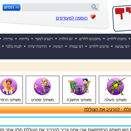
הוספה למעודפים
•
•
•
•
•
•
•
כתבות לילדים
מתכונים לילדים
יום הולדת
רקעים למסך
בדיחות
טריוויה
•
•
•
•
•
•
דפי צביעה
סרטים לילדים
דפי עבודה
תמונות
הדרכות יצירה
לבנות בלבד
 ההולדת של אייקיד! למעבר לאתר לחצו כאן
משחקי פעולה
משחקי מחשבה
משחקי ספורט
משחקי הרפת
ללן - להרכיב את הצוללת
ת הוא משחק הרפתקאות שבו אתה צריך להרכיב את הצוללת חלק אחר חל