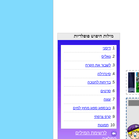
מילות חיפוש פופלריות
1.
דיסני
2.
גאליס
3.
לשבור את הקרח
4.
סינדרלה
5.
בדיחות לחנוכה
6.
סרטים
7.
עוגה
8.
בובספוג ספוג מחוץ למים
9.
קרפ צרפתי
10.
תמונות
לרשימת המילים
המלאה