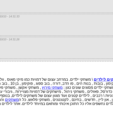
14:31:33 - 15/10/10
14:31:26 - 15/10/10
ם לילדים
\ משחקי ילדים. במרחב עצום של דמויות כמו מיקי מאוס , וול
דסני , ספיידרמן , סופרמן , צבי הנינגה , פוקימון , בובות , בנות הים
שחקי ילדים מסוגים שונים כגון :
משחקי מירוץ
, משחקי אקשן , משחקי פעו
ורסל, פאזלים , משחקי ניהול , מישחקים של דמויות מצויירות , גיבורי על
ניות \ רכבים , לילדים קטנים ועוד מגוון עצום של משחקים לילדים, בנוסף
 , און ליין , חדשים , בחינם , לקטנטנים , משחקי פלאש. כל ה
משחקים
והת