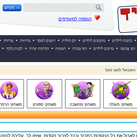
הוספה למעודפים
•
•
•
•
•
•
•
כתבות לילדים
מתכונים לילדים
יום הולדת
רקעים למסך
בדיחות
טריוויה
•
•
•
•
•
•
דפי צביעה
סרטים לילדים
דפי עבודה
תמונות
הדרכות יצירה
לבנות בלבד
 ההולדת של אייקיד! למעבר לאתר לחצו כאן
משחקי פעולה
משחקי מחשבה
משחקי ספורט
משחקי הרפת
אכול את כל הנקודות במבוך ובכך לצבור נקודות. שימו לב, עליכם להזהר