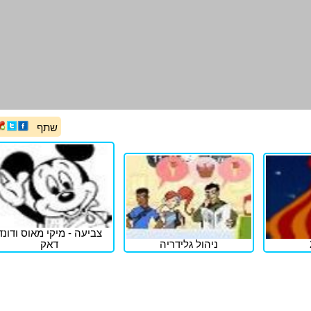
שתף
צביעה - מיקי מאוס ודונד
ניהול גלידריה
דאק