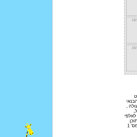
ט
 , פו הדב, דורה , בוב ספוג , פוקימון , בן 10 , בוב הבנאי
לה ,
,
 לאלפי
וכן
עובר סינון קפדני לשימור איכות התוכן שהילדים נחשפים אליו כל התוכן איכותי ומותאם במיוחד לילדים. אתר לילדים מס' 1