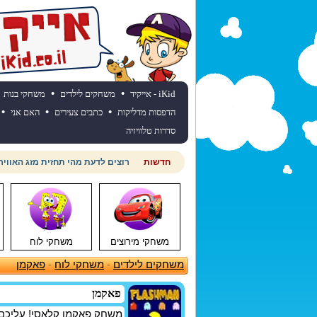
•
•
iKid - אייקיד
משחקים לילדים
משחקי בנות
•
•
•
הדפסות מדליקות
כתבים צעירים
האם אני
סדרות טלוויזיה
חדשות
חוגגים יום הולדת? כנסו לאתר יום
משחקי מירוצים
משחקי לוח
משחקים לילדים
-
משחקי לוח
-
פאקמן
פאקמן
משחק פאקמן קלאסי! עליכם ל