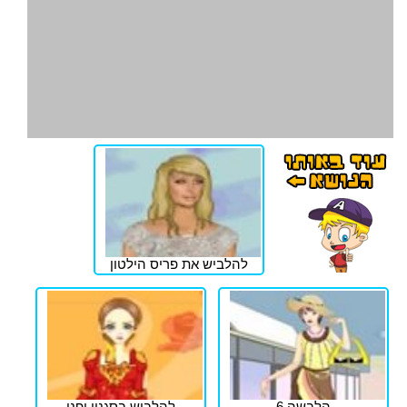
להלביש את פריס הילטון
הלבשה 6
להלביש בסגנון יפני