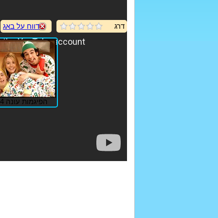
דרג
דווח על באג
הפיגמות עונה 4- פרק 1