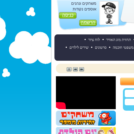
משחקים ונהנים
אוספים נקודות
כניסה
הרשמה
•
•
תחזית מזג האוויר
לוח ציור
•
•
•
משפטי חוכמה
סרטונים
שירים לילדים