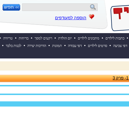
הוספה למעודפים
•
•
•
•
•
•
•
כתבות לילדים
מתכונים לילדים
יום הולדת
רקעים למסך
בדיחות
טריוויה
•
•
•
•
•
•
דפי צביעה
סרטים לילדים
דפי עבודה
תמונות
הדרכות יצירה
לבנות בלבד
 השבוע? לחצו כאן!