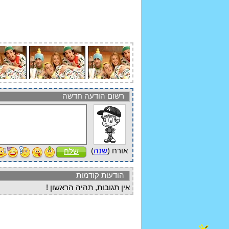
רשום הודעה חדשה
אורח (
שנה
)
שלח
הודעות קודמות
אין תגובות, תהיה הראשון !