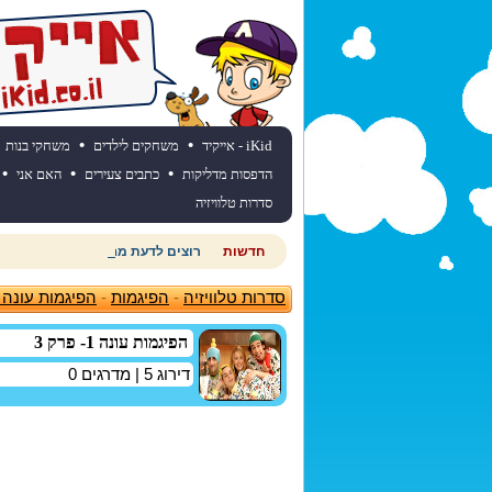
•
•
iKid - אייקיד
משחקים לילדים
משחקי בנות
•
•
•
הדפסות מדליקות
כתבים צעירים
האם אני
סדרות טלוויזיה
חדשות
רוצים לדעת מהי תחזית מזג האוויר
סדרות טלוויזיה
-
הפיגמות
-
הפיגמות עונה 1- פרק 3
הפיגמות עונה 1- פרק 3
דירוג
5
| מדרגים
0