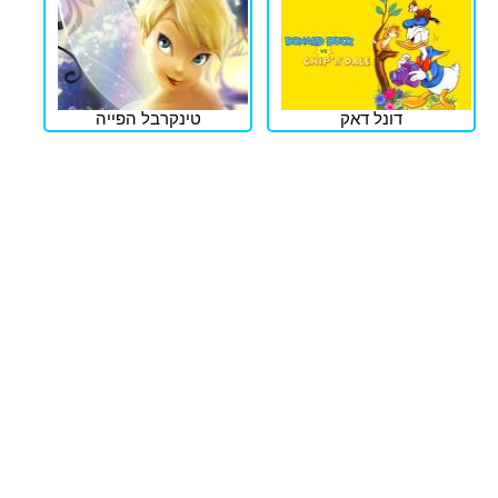
דונל דאק
טינקרבל הפייה