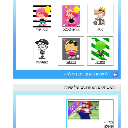
iKid
אורפזי5252
iKid שף
חיזריקו
הדרוש
nuyhn2
לרשימת החברים המלאה
המשחקים האחרונים
של שירה
מריו -
שאלון