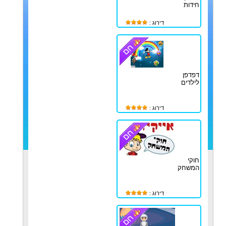
חידות
דירוג :
דפדפן
לילדים
דירוג :
חוקי
המשחק
דירוג :