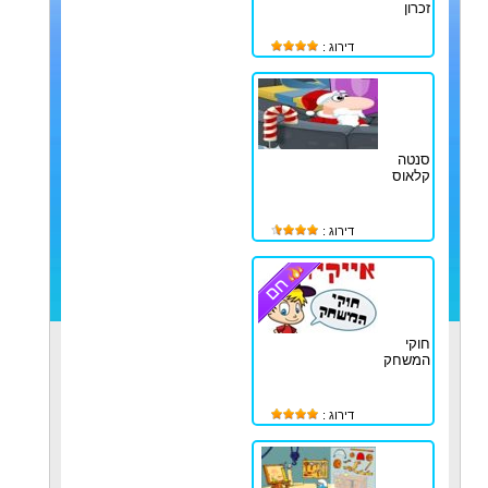
זכרון
דירוג :
סנטה
קלאוס
דירוג :
חוקי
המשחק
דירוג :