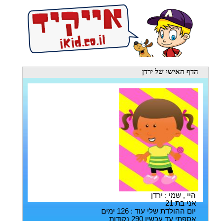
הדף האישי
של ירדן
היי , שמי : ירדן
אני בת 21
יום ההולדת שלי עוד : 126 ימים
אספתי עד עכשיו 290 נקודות