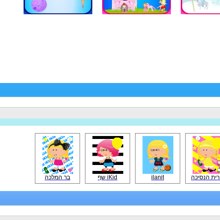
רית הנסיכה
ilanit
iKid שף
בר המלכה