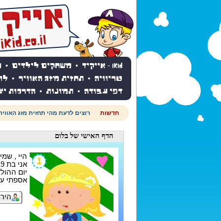
iKid - אייקיד
•
משחקים לילדים
•
מ
טריוויה
•
תחזית מזג האוויר
•
לו
דפי עבודה
•
תמונות
•
הדרכות יצ
חדשות
רוצים לדעת מהי תחזית מזג האוויר
הדף האישי
של בלום
היי , שמי
אני בת 19
יום ההולדת ש
אספתי עד עכשיו
הירש