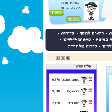
משחקים ונהנים
אוספים נקודות
כניסה
הרשמה
ת
•
רקעים למסך
•
בדיחות
•
י צביעה
•
סרטים לילדים
•
לדים
•
סדרות טלוויזיה
אלוף חודשי
9,570
eschoberged
9,540
iilogievasi
2,160
NYCnoa