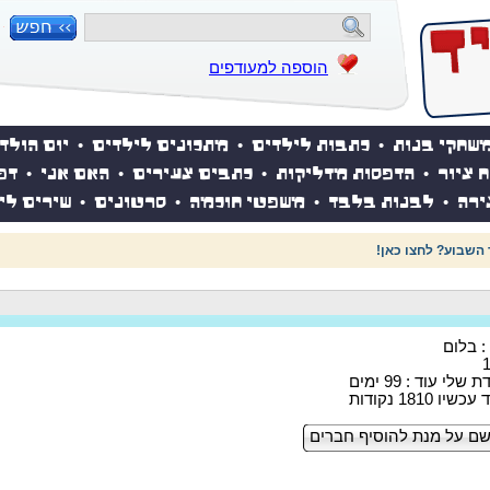
הוספה למעודפים
שחקי בנות
•
כתבות לילדים
•
מתכונים לילדים
•
יום הולד
ח ציור
•
הדפסות מדליקות
•
כתבים צעירים
•
האם אני
•
דפ
ירה
•
לבנות בלבד
•
משפטי חוכמה
•
סרטונים
•
שירים לי
 השבוע? לחצו כאן!
 : בלום
לי עוד : 99 ימים
 1810 נקודות
ם על מנת להוסיף חברים