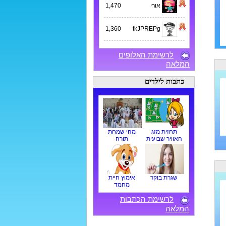
אורי
1,470
1,360
tkJPREPg
לרשימת האלופים
המלאה
כתבות לילדים
תחזית מזג
מהי שמחת
האוויר שבועית
תורה
שגרת בוקר
אימוץ חיית
מחמד
לרשימת הכתבות
המלאה