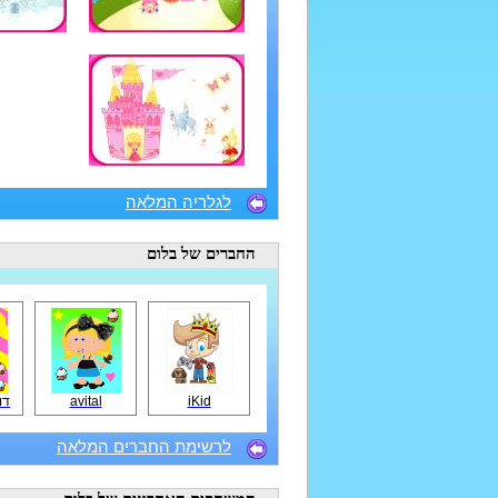
לגלריה המלאה
החברים
של בלום
iKid
avital
דו
לרשימת החברים המלאה