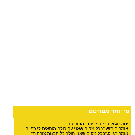
מי יותר מפורסם
יתוש וג'וק רבים מי יותר מפורסם.
אומר היתוש:"בכל מקום שאני עף כולם מוחאים לי כפיים".
אומר הג'וק:"בכל מקום שאני הולך כל הבנות צורחות"