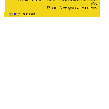
בחורה שרה לאבא שלה: אבא חבר אמר לי לכתוב שיר
עליך...
פתאום האבא צועק: יש לך חבר ?!
הוכנס ע"י
אנונימי