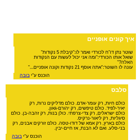
איך קונים אופניים
שוטר נתן דו"ח לכורדי ואמר לו:"קיבלת 5 נקודות"
שואל אותו הכורדי:"ומה אני יכול לעשות עם הנקודות
האלה?"
עונה לו השוטר:"אתה אוסף 21 נקודות וקונה אופניים..."
הוכנס ע"י
בובה
סלבס
כולם חיות, רק עומר-אדם. כולם מדליקים נרות, רק
יאיר-לפיד. כולם טיפשים, רק יהורם-גאון.
כולם ישראלים, רק צדי-צרפתי. כולן בנות, רק זהבה-בן. כולם
סיגליות, רק ליאור-נרקיס.
כולם בארץ, רק אמא של דודו-טסה. כולם זורקים אבנים, רק
בני-סלע. ואם לא הבנת, אז חיים-יבין.
הוכנס ע"י
בובה