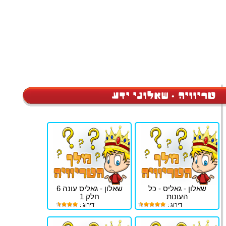
טריוויה • שאלוני ידע
שאלון - גאליס - כל
שאלון - גאליס עונה 6
העונות
חלק 1
דירוג :
דירוג :