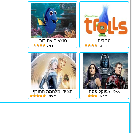
טרולים
מוצאים את דורי
דירוג :
דירוג :
X-מן אפוקליפסה
הצייד: מלחמת החורף
דירוג :
דירוג :