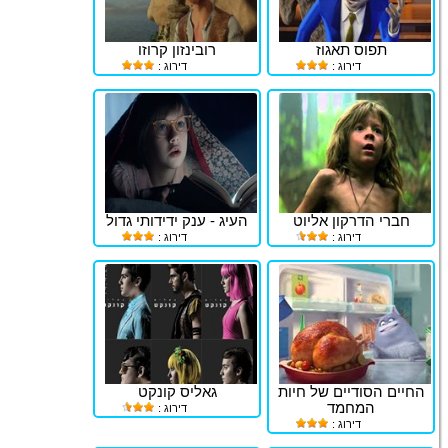
תפוס תאגוז
רובינזון קרוזו
דירוג :
דירוג :
חברי הדרקון אליוט
העיג - ענק ידידותי גדול
דירוג :
דירוג :
החיים הסודיים של חיות
גאליס קונקט
המחמד
דירוג :
דירוג :