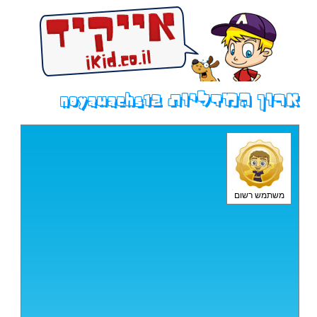
ארון המדליות noyawachs12
משתמש רשום