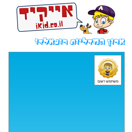
ארון המדליות רונאלדו
משתמש רשום