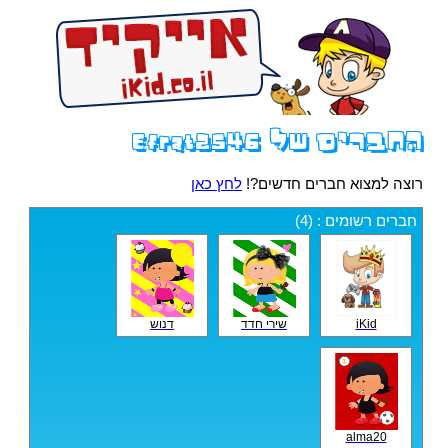
החברים של Efrat2546
רוצה למצוא חברים חדשים?!
לחץ כאן
חברים רשומים : (4)
iKid
שירי חדד
דנוש
alma20