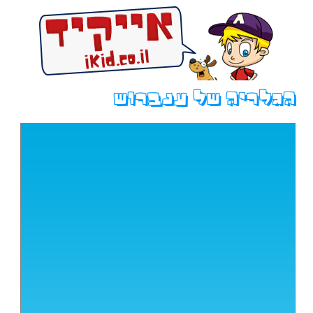
הגלריה של ענברוש