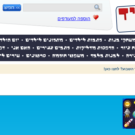
הוספה למעודפים
שחקי בנות
•
כתבות לילדים
•
מתכונים לילדים
•
יום הולד
ח ציור
•
הדפסות מדליקות
•
כתבים צעירים
•
האם אני
•
דפ
ירה
•
לבנות בלבד
•
משפטי חוכמה
•
סרטונים
•
שירים לי
 השבוע? לחצו כאן!