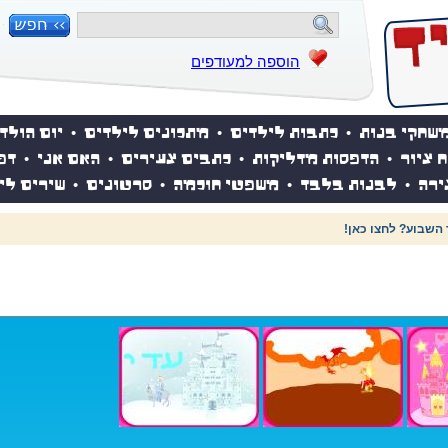
הוספה למעודפים
שחקי בנות
•
כתבות לילדים
•
מתכונים לילדים
•
יום הולד
ח ציור
•
הדפסות מדליקות
•
כתבים צעירים
•
האם אני
•
דפ
ירה
•
לבנות בלבד
•
משפטי חוכמה
•
סרטונים
•
שירים לי
 השבוע? לחצו כאן!