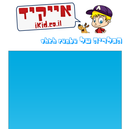
הגלריה של vhkh runbu