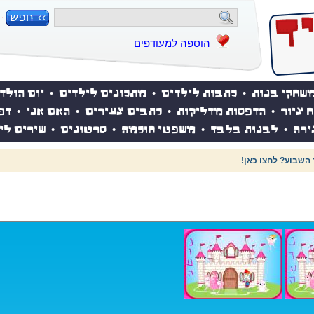
הוספה למעודפים
שחקי בנות
•
כתבות לילדים
•
מתכונים לילדים
•
יום הולד
ח ציור
•
הדפסות מדליקות
•
כתבים צעירים
•
האם אני
•
דפ
ירה
•
לבנות בלבד
•
משפטי חוכמה
•
סרטונים
•
שירים לי
 השבוע? לחצו כאן!