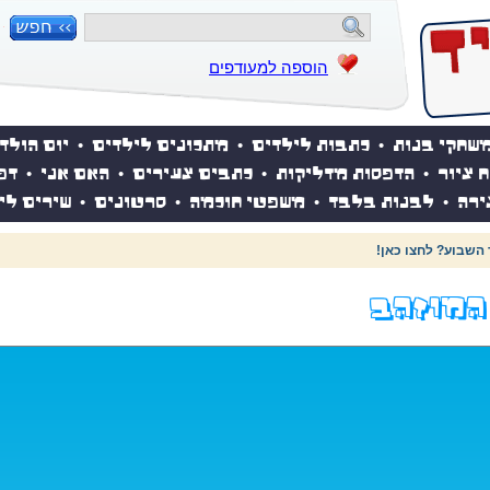
הוספה למעודפים
שחקי בנות
•
כתבות לילדים
•
מתכונים לילדים
•
יום הולד
ח ציור
•
הדפסות מדליקות
•
כתבים צעירים
•
האם אני
•
דפ
ירה
•
לבנות בלבד
•
משפטי חוכמה
•
סרטונים
•
שירים לי
 השבוע? לחצו כאן!
המוזהב