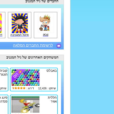
החברים
של גיל המגניב
iKid
איטל המגניבה
דו
לרשימת החברים המלאה
המשחקים האחרונים
של גיל המגניב
באבלס
קוביה
הונגר
שיחקו : 12,426
דירוג :
שיחקו : 25
חללית
פינג פ
אוויר
פנדה