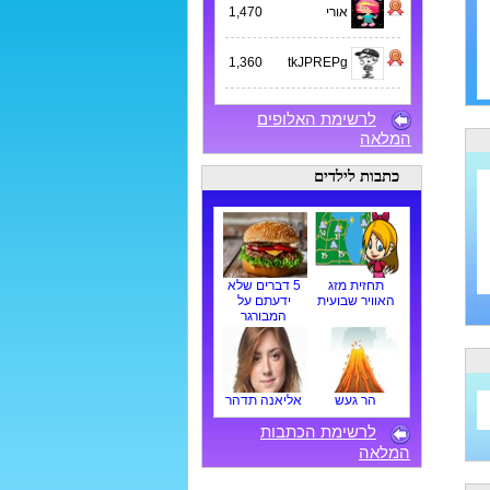
אורי
1,470
1,360
tkJPREPg
לרשימת האלופים
המלאה
כתבות לילדים
תחזית מזג
5 דברים שלא
האוויר שבועית
ידעתם על
המבורגר
הר געש
אליאנה תדהר
לרשימת הכתבות
המלאה