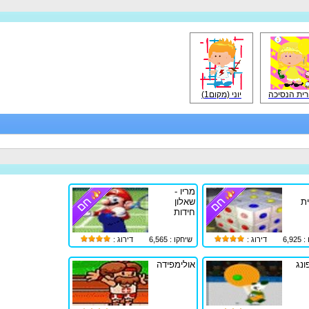
רית הנסיכה
יוני (מקום1)
מריו -
ית
שאלון
חידות
6,9
דירוג :
שיחקו : 6,565
דירוג :
ונג
אולימפידה