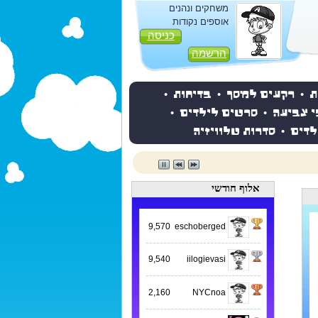
משחקים ונהנים
אוספים נקודות
כניסה
הרשמה
ת
•
רקעים למסך
•
בדיחות
•
י צביעה
•
סרטים לילדים
•
לדים
•
סדרות טלוויזיה
אלוף חודשי
9,570
eschoberged
9,540
iilogievasi
2,160
NYCnoa