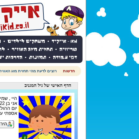
iKid - אייקיד
•
משחקים לילדים
•
מ
טריוויה
•
תחזית מזג האוויר
•
לו
דפי עבודה
•
תמונות
•
הדרכות יצ
חדשות
רוצים לדעת מהי תחזית מזג האוויר
הדף האישי
של גיל המגניב
היי , שמי 
אני בן 22
יום ההולדת ש
אספתי עד עכשי
הירש