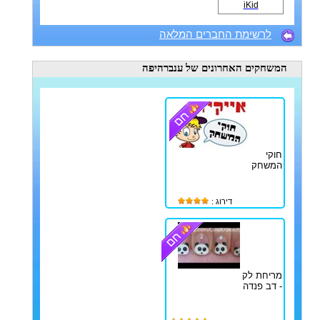
iKid
לרשימת החברים המלאה
המשחקים האחרונים
של ענברהיפה
חוקי
המשחק
דירוג :
מריחת לק
- דב פנדה