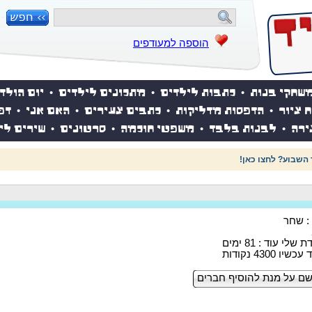
הוספה למעודפים
שחקי בנות
•
כתבות לילדים
•
מתכונים לילדים
•
יום הולד
ח ציור
•
הדפסות מדליקות
•
כתבים צעירים
•
האם אני
•
דפ
ירה
•
לבנות בלבד
•
משפטי חוכמה
•
סרטונים
•
שירים לי
 השבוע? לחצו כאן!
 : שחר
לי עוד : 81 ימים
 4300 נקודות
ם על מנת להוסיף חברים