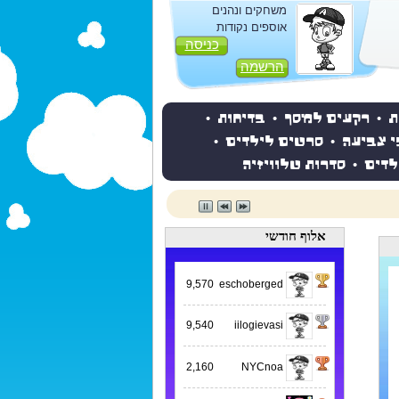
משחקים ונהנים
אוספים נקודות
כניסה
הרשמה
ת
•
רקעים למסך
•
בדיחות
•
י צביעה
•
סרטים לילדים
•
לדים
•
סדרות טלוויזיה
אלוף חודשי
9,570
eschoberged
9,540
iilogievasi
2,160
NYCnoa