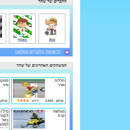
החברים
של שחר
iKid
האלוף
לרשימת החברים המלאה
המשחקים האחרונים
של שחר
חללית
סנוקר 
אוויר
מיני
שיחקו : 8,669
דירוג :
שיחקו : 14
מגלשת
נדל"ן 
קרח
לקנות
בזול
למכור
ביוקר