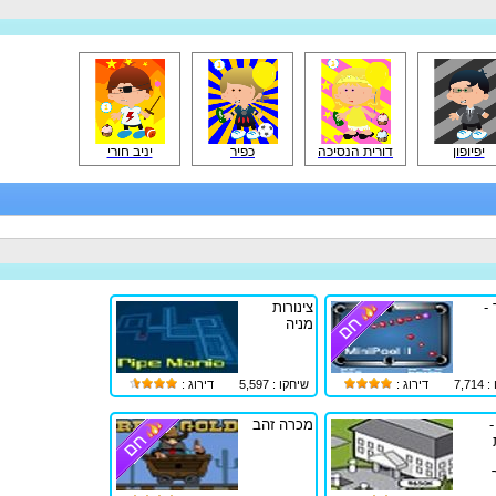
יפיופון
דורית הנסיכה
כפיר
יניב חורי
-
צינורות
מניה
7,7
דירוג :
שיחקו : 5,597
דירוג :
-
מכרה זהב