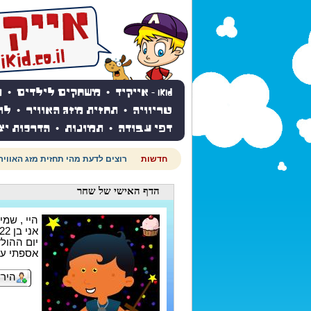
iKid - אייקיד
•
משחקים לילדים
•
מ
טריוויה
•
תחזית מזג האוויר
•
לו
דפי עבודה
•
תמונות
•
הדרכות יצ
חדשות
רוצים לדעת מהי תחזית מזג האוויר
הדף האישי
של שחר
היי , שמי
אני בן 22
יום ההולדת ש
אספתי עד עכשיו
הירש