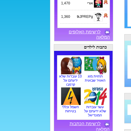
אורי
1,470
1,360
tkJPREPg
לרשימת האלופים
המלאה
כתבות לילדים
תחזית מזג
10 עובדות שלא
האוויר שבועית
ידעתם על
קרמבו
עשר עובדות
חשמל וכללי
שלא ידעתם על
בטיחות
המונדיאל
לרשימת הכתבות
המלאה