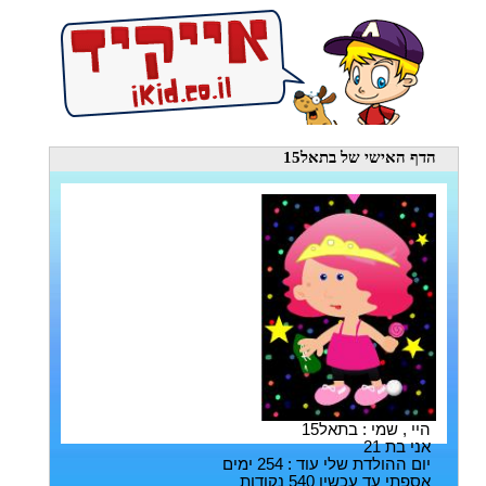
הדף האישי
של בתאל15
היי , שמי : בתאל15
אני בת 21
יום ההולדת שלי עוד : 254 ימים
אספתי עד עכשיו 540 נקודות