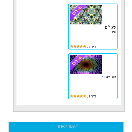
עיגולים
זזים
דירוג :
חור שחור
דירוג :
תקנון האתר