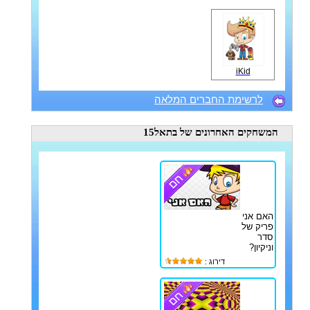
iKid
לרשימת החברים המלאה
המשחקים האחרונים
של בתאל15
האם אני
פריק של
סדר
וניקיון?
דירוג :