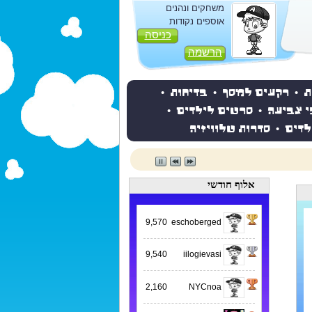
משחקים ונהנים
אוספים נקודות
כניסה
הרשמה
ת
•
רקעים למסך
•
בדיחות
•
י צביעה
•
סרטים לילדים
•
לדים
•
סדרות טלוויזיה
אלוף חודשי
9,570
eschoberged
9,540
iilogievasi
2,160
NYCnoa