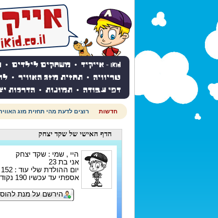
iKid - אייקיד
•
משחקים לילדים
•
מ
טריוויה
•
תחזית מזג האוויר
•
לו
דפי עבודה
•
תמונות
•
הדרכות יצ
חדשות
רוצים לדעת מהי תחזית מזג האוויר
הדף האישי
של שקד יצחק
היי , שמי : שקד יצחק
אני בת 23
יום ההולדת שלי עוד : 152 ימים
אספתי עד עכשיו 190 נקודות
הירשם על מנת להוסי