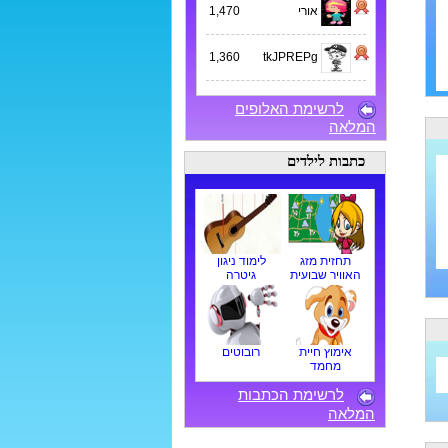
אורי
1,470
1,360
tkJPREPg
לרשימת האלופים
המלאה
כתבות לילדים
תחזית מזג
לימוד ניגון
האוויר שבועית
גיטרה
אימוץ חיית
רובוטים
מחמד
לרשימת הכתבות
המלאה