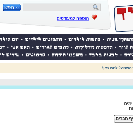
הוספה למעודפים
שחקי בנות
•
כתבות לילדים
•
מתכונים לילדים
•
יום הולד
ח ציור
•
הדפסות מדליקות
•
כתבים צעירים
•
האם אני
•
דפ
ירה
•
לבנות בלבד
•
משפטי חוכמה
•
סרטונים
•
שירים לי
 השבוע? לחצו כאן!
ף חברים